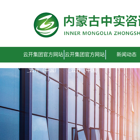
云开集团官方网站_云开（中国）
云开集团官方网站
云开集团官方网站
新闻动态
_云开（中国）
_云开（中国）