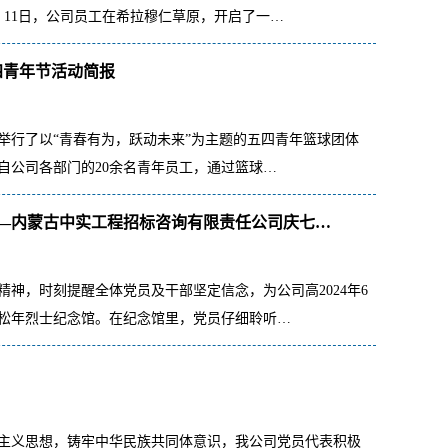
日、11日，公司员工在希拉穆仁草原，开启了一…
五四青年节活动简报
球场举行了以“青春有为，跃动未来”为主题的五四青年篮球团体
自公司各部门的20余名青年员工，通过篮球…
——内蒙古中实工程招标咨询有限责任公司庆七…
神，时刻提醒全体党员及干部坚定信念，为公司高2024年6
多松年烈士纪念馆。在纪念馆里，党员仔细聆听…
主义思想，铸牢中华民族共同体意识，我公司党员代表积极