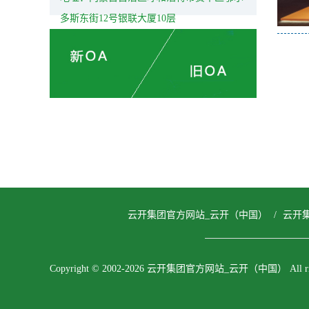
多斯东街12号银联大厦10层
云开集团官方网站_云开（中国）
/
云开
Copyright © 2002-2026 云开集团官方网站_云开（中国） All right