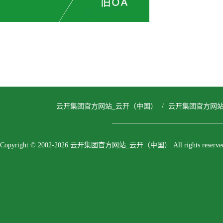
云开集团官方网站_云开（中国）
/
云开集团官方网
Copyright © 2002-2026 云开集团官方网站_云开（中国） All rights reserve