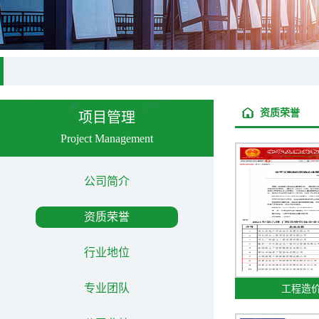
资质荣誉
项目管理
Project Management
公司简介
资质荣誉
行业地位
专业团队
工程造