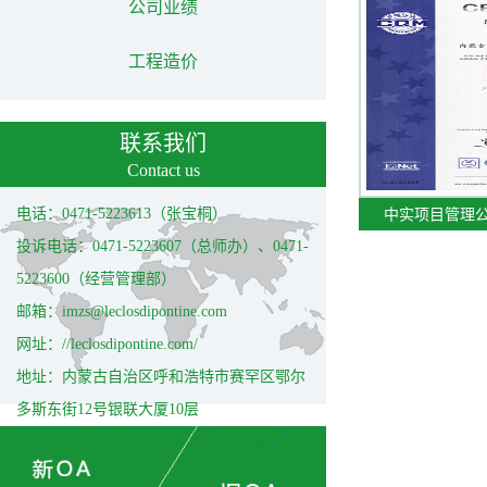
公司业绩
工程造价
联系我们
Contact us
电话：0471-5223613（张宝桐）
中实项目管理
投诉电话：0471-5223607（总师办）、0471-
5223600（经营管理部）
邮箱：imzs@leclosdipontine.com
网址：//leclosdipontine.com/
地址：内蒙古自治区呼和浩特市赛罕区鄂尔
多斯东街12号银联大厦10层