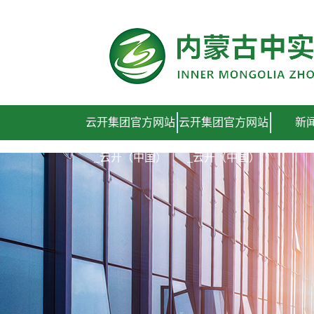
云开集团官方网站_云开（中国）
云开集团官方网站
云开集团官方网站
新
_云开（中国）
_云开（中国）