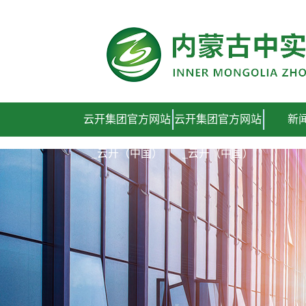
云开集团官方网站_云开（中国）
云开集团官方网站
云开集团官方网站
新
_云开（中国）
_云开（中国）