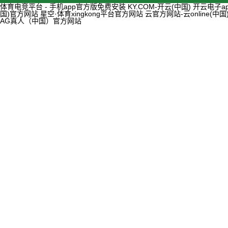
体育电竞平台 - 手机app官方版免费安装
KY.COM-开云(中国)
开云电子a
国)官方网站
星空·体育xingkong平台官方网站
云官方网站-云online(中国
AG真人（中国）官方网站