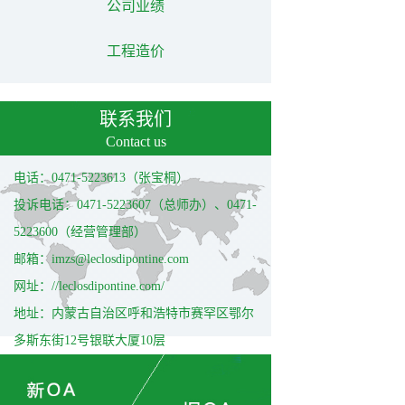
公司业绩
工程造价
联系我们
Contact us
电话：0471-5223613（张宝桐）
投诉电话：0471-5223607（总师办）、0471-
5223600（经营管理部）
邮箱：imzs@leclosdipontine.com
网址：//leclosdipontine.com/
地址：内蒙古自治区呼和浩特市赛罕区鄂尔
多斯东街12号银联大厦10层