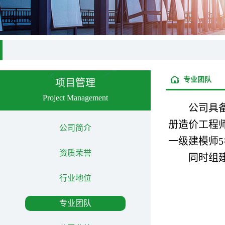
专业团队
项目管理
Project Management
公司具
册造价工程师
公司简介
一级建模师
资质荣誉
同时组
行业地位
专业团队