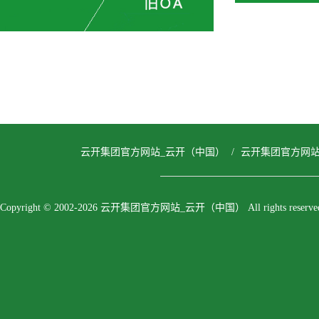
云开集团官方网站_云开（中国）
/
云开集团官方网
Copyright © 2002-2026 云开集团官方网站_云开（中国） All rights reserve