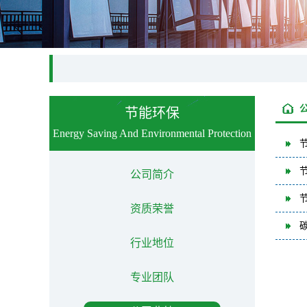
节能环保
Energy Saving And Environmental Protection
公司简介
资质荣誉
行业地位
专业团队