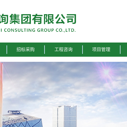
招标采购
工程咨询
项目管理