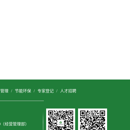
目管理
/
节能环保
/
专家登记
/
人才招聘
3600（经营管理部）