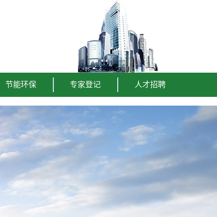
节能环保
专家登记
人才招聘