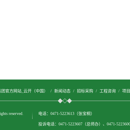
集团官方网站_云开（中国）
/
新闻动态
/
招标采购
/
工程咨询
/
项
s reserved.
电话：0471-5223613（张宝桐）
投诉电话：0471-5223607（总师办）、0471-522