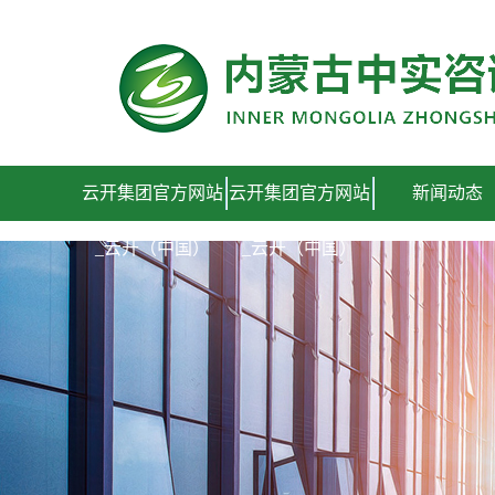
云开集团官方网站_云开（中国）
云开集团官方网站
云开集团官方网站
新闻动态
_云开（中国）
_云开（中国）