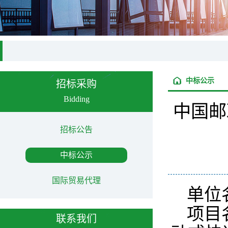
中标公示
招标采购
Bidding
中国邮
招标公告
中标公示
国际贸易代理
单位
项目
联系我们