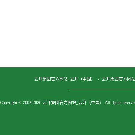
云开集团官方网站_云开（中国）
/
云开集团官方网
Copyright © 2002-2026 云开集团官方网站_云开（中国） All rights reserve