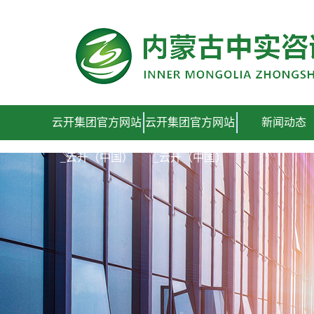
云开集团官方网站_云开（中国）
云开集团官方网站
云开集团官方网站
新闻动态
_云开（中国）
_云开（中国）