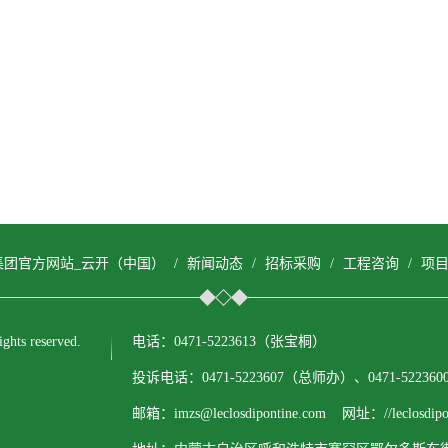
集团官方网站_云开（中国）
/
新闻动态
/
招标采购
/
工程咨询
/
项
s reserved.
电话：0471-5223613（张宝桐）
投诉电话：0471-5223607（总师办）、0471-522
邮箱：imzs@leclosdipontine.com 网址：//leclosdipon