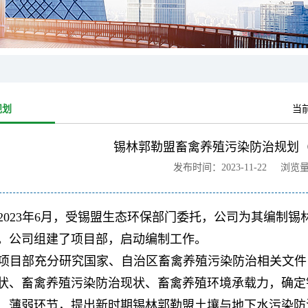
规划
当
锡林郭勒盟畜禽养殖污染防治规划（20
发布时间：2023-11-22 浏览
2023年6月，受锡盟生态环保部门委托，公司为其编制锡林郭
。公司组建了项目部，启动编制工作。
项目部充分研究国家、自治区畜禽养殖污染防治相关文件
状、畜禽养殖污染防治现状、畜禽养殖环境承载力，确定
、薄弱环节，提出新时期锡林郭勒盟土壤与地下水污染防