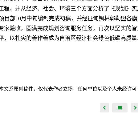
工程，并从经济、社会、环境三个方面分析了《规划》实
项目部10月中旬编制完成初稿，并经征询锡林郭勒盟各旗
专家验收，圆满完成规划咨询服务任务，再次以坚实的智
平，以扎实的善作善成为自治区经济社会绿色低碳高质量
本文系原创稿件，仅代表作者立场，任何单位以及个人未经许可