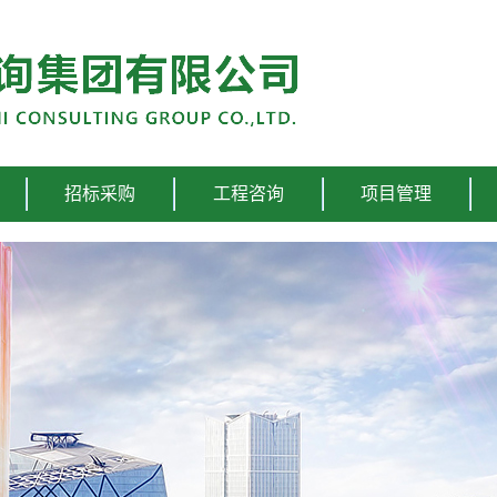
招标采购
工程咨询
项目管理