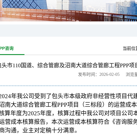
PP咨询
当前位
包头市110国道、综合管廊及沼南大道综合管廊工程PPP
发布时间：2026-02-05 浏览
2024年我公司受到了包头市本级政府非经营性项目代
沼南大道综合管廊工程PPP项目（三标段）的运营成
核算年度为
2025
年度，核算过程中我公司对项目公司
运营成本核算报告，本次运营成本核算符合《咨询服
商沟通，业主对定稿十分满意。