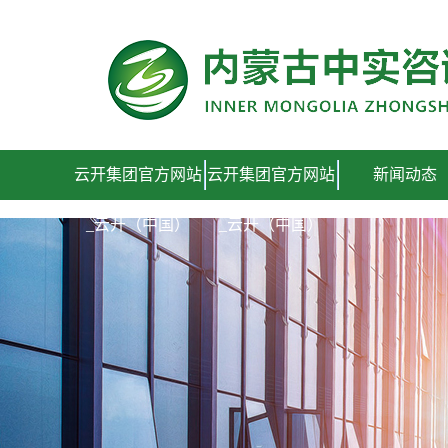
云开集团官方网站_云开（中国）
云开集团官方网站
云开集团官方网站
新闻动态
_云开（中国）
_云开（中国）