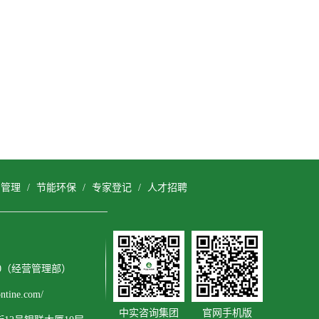
目管理
/
节能环保
/
专家登记
/
人才招聘
3600（经营管理部）
tine.com/
中实咨询集团
官网手机版