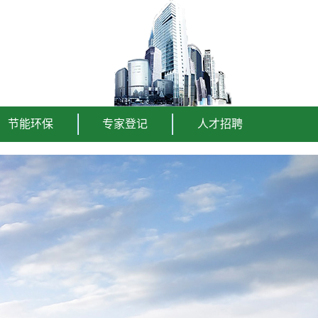
节能环保
专家登记
人才招聘