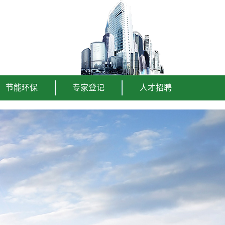
节能环保
专家登记
人才招聘