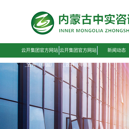
云开集团官方网站_云开（中国）
云开集团官方网站
云开集团官方网站
新闻动态
_云开（中国）
_云开（中国）