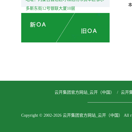
多斯东街12号银联大厦10层
云开集团官方网站_云开（中国）
/
云开
Copyright © 2002-2026 云开集团官方网站_云开（中国） All right