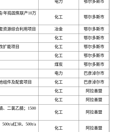
电力
鄂尔多斯市
/年捣固焦联产10万
化工
鄂尔多斯市
套资源综合利用项目
冶金
鄂尔多斯市
化工
鄂尔多斯市
改扩能项目
化工
鄂尔多斯市
化工
鄂尔多斯市
煤炭
鄂尔多斯市
电力
巴彦淖尔市
电池组件及配套项目
化工
巴彦淖尔市
化工
阿拉善盟
化工
阿拉善盟
腈、二氯乙腈；1500
化工
阿拉善盟
0t/a红3R、500t/a
化工
阿拉善盟