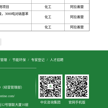
用项目
化工
阿拉善盟
，3000吨对硝基苯
化工
阿拉善盟
化工
阿拉善盟
目管理
/
节能环保
/
专家登记
/
人才招聘
3600（经营管理部）
tine.com/
中实咨询集团
官网手机版
2号银联大厦10层