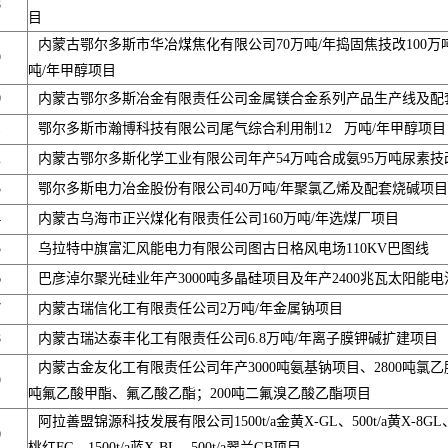
8
目
内蒙古鄂尔多斯市华冶煤焦化有限公司70万吨/年捣固焦技改100万吨
9
吨/年甲醇项目
0
内蒙古鄂尔多斯冶金有限责任公司金属镁合金系列产品生产线及配
1
鄂尔多斯市瀚博科技有限公司尾气综合利用制12 万吨/年甲醇项目
2
内蒙古鄂尔多斯化学工业有限公司年产54万吨合成氨95万吨尿素技
3
鄂尔多斯电力冶金股份有限公司40万吨/年聚氯乙烯及配套烧碱项目
4
内蒙古乌海市正兴煤化有限责任公司160万吨/年选煤厂项目
5
乌拉特中旗富汇风能电力有限公司图古日格风电场110KV巴图线
6
巴彦淖尔聚光硅业年产3000吨多晶硅项目及年产2400兆瓦太阳能
7
内蒙古瑞信化工有限责任公司2万吨/年金属钠项目
8
内蒙古瑞达泰丰化工有限责任公司6.8万吨/年离子膜钾碱扩建项目
内蒙古金友化工有限责任公司年产3000吨氨基钠项目、2800吨氯乙
9
吨氟乙酸甲酯、氟乙酸乙酯；200吨二氟溴乙酸乙酯项目
阿拉善盟锦源科技发展有限公司1500t/a金黄X-GL、500t/a黄X-8GL、50
0
桃红FG、1500t/a蓝X-BL、500t/a翠兰GB项目