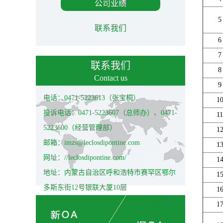
公司业绩
5
联系我们
6
7
联系我们
8
Contact us
9
电话：0471-5223613（张宝桐）
1
投诉电话：0471-5223607（总师办）、0471-
11
5223600（经营管理部）
1
邮箱：imzs@leclosdipontine.com
1
网址：//leclosdipontine.com/
1
地址：内蒙古自治区呼和浩特市赛罕区鄂尔
1
多斯东街12号银联大厦10层
1
1