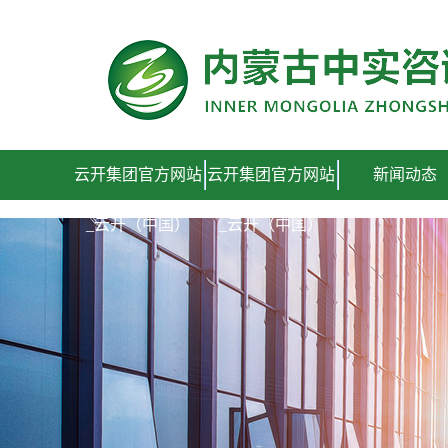
云开集团官方网站_云开（中国）
云开集团官方网站
云开集团官方网站
新闻动态
_云开（中国）
_云开（中国）