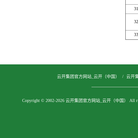
3
3
3
云开集团官方网站_云开（中国）
/
云开
Copyright © 2002-2026 云开集团官方网站_云开（中国） All right