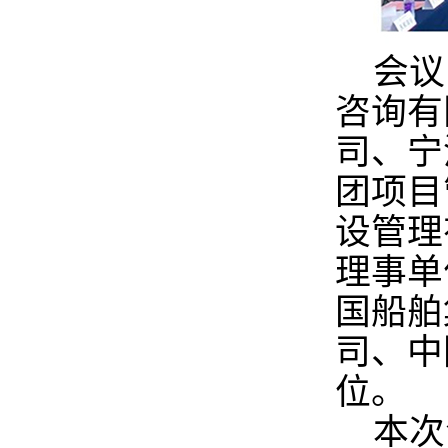
会议
咨询有
司、宁
团项目
设管理
理事单
国船舶
司、中
位。
本次