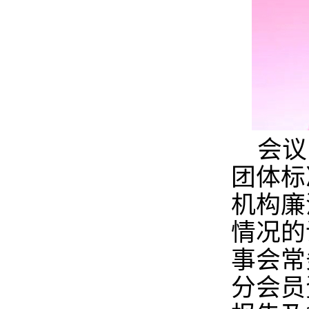
会议
团体标
机构廉
情况的
事会常
分会员