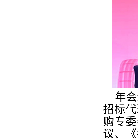
年会
招标代
购专委
议、《