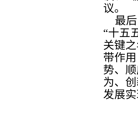
议。
最后
“十五
关键之
带作用
势、顺
为、创
发展实